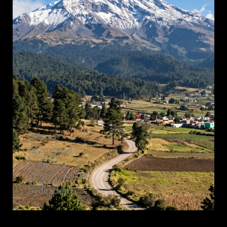
Valores
Honestidad
Eficiencia
Confianza
Responsabilidad
Respeto
Dedicación