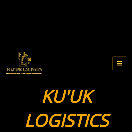
Ir
al
contenido
KU'UK
LOGISTICS